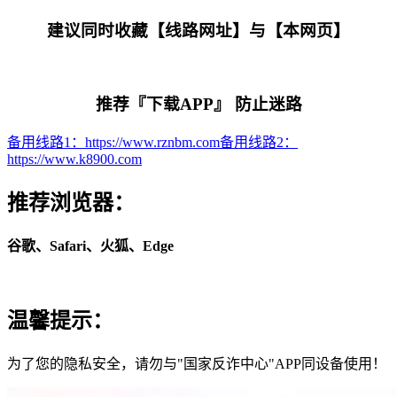
建议同时收藏【线路网址】与【本网页】
推荐『下载APP』 防止迷路
备用线路
1
：
https://www.rznbm.com
备用线路
2
：
https://www.k8900.com
推荐浏览器：
谷歌、Safari、火狐、Edge
温馨提示：
为了您的隐私安全，请勿与"国家反诈中心"APP同设备使用！