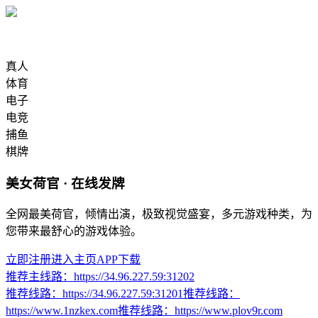
真人
体育
电子
电竞
捕鱼
棋牌
美女荷官 · 在线发牌
全网最美荷官，倾情出演，极致视觉盛宴，多元游戏种类，为
您带来最舒心的游戏体验。
立即注册
进入主页
APP下载
推荐主线路：
https://34.96.227.59:31202
推荐线路：
https://34.96.227.59:31201
推荐线路：
https://www.1nzkex.com
推荐线路：
https://www.plov9r.com