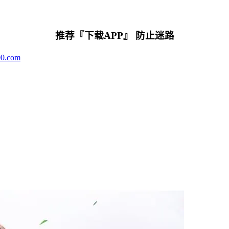
推荐『下载APP』 防止迷路
00.com