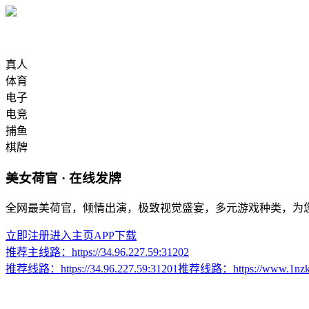
真人
体育
电子
电竞
捕鱼
棋牌
美女荷官 · 在线发牌
全网最美荷官，倾情出演，极致视觉盛宴，多元游戏种类，为
立即注册
进入主页
APP下载
推荐主线路：
https://34.96.227.59:31202
推荐线路：
https://34.96.227.59:31201
推荐线路：
https://www.1nz