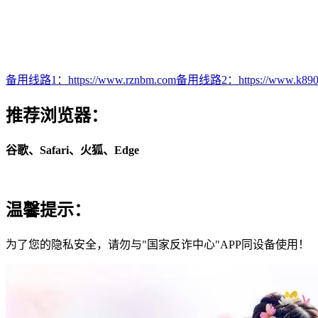
备用线路
1
：
https://www.rznbm.com
备用线路
2
：
https://www.k89
推荐浏览器：
谷歌、Safari、火狐、Edge
温馨提示：
为了您的隐私安全，请勿与"国家反诈中心"APP同设备使用！