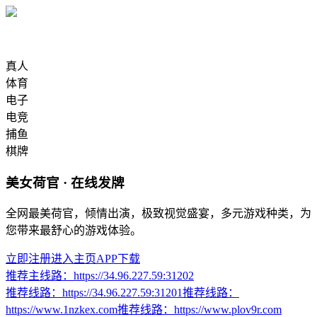
真人
体育
电子
电竞
捕鱼
棋牌
美女荷官 · 在线发牌
全网最美荷官，倾情出演，极致视觉盛宴，多元游戏种类，为
您带来最舒心的游戏体验。
立即注册
进入主页
APP下载
推荐主线路：
https://34.96.227.59:31202
推荐线路：
https://34.96.227.59:31201
推荐线路：
https://www.1nzkex.com
推荐线路：
https://www.plov9r.com