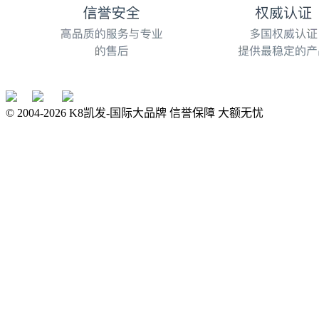
© 2004-
2026
K8凯发-国际大品牌 信誉保障 大额无忧