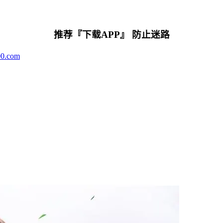
推荐『下载APP』 防止迷路
00.com