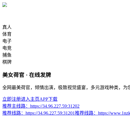
真人
体育
电子
电竞
捕鱼
棋牌
美女荷官 · 在线发牌
全网最美荷官，倾情出演，极致视觉盛宴，多元游戏种类，为
立即注册
进入主页
APP下载
推荐主线路：
https://34.96.227.59:31202
推荐线路：
https://34.96.227.59:31201
推荐线路：
https://www.1nz