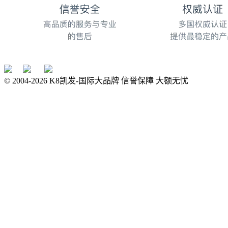
© 2004-
2026
K8凯发-国际大品牌 信誉保障 大额无忧