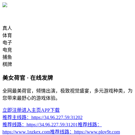
真人
体育
电子
电竞
捕鱼
棋牌
美女荷官 · 在线发牌
全网最美荷官，倾情出演，极致视觉盛宴，多元游戏种类，为
您带来最舒心的游戏体验。
立即注册
进入主页
APP下载
推荐主线路：
https://34.96.227.59:31202
推荐线路：
https://34.96.227.59:31201
推荐线路：
https://www.1nzkex.com
推荐线路：
https://www.plov9r.com