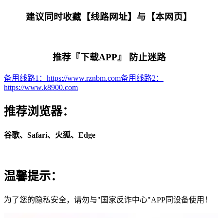
建议同时收藏【线路网址】与【本网页】
推荐『下载APP』 防止迷路
备用线路
1
：
https://www.rznbm.com
备用线路
2
：
https://www.k8900.com
推荐浏览器：
谷歌、Safari、火狐、Edge
温馨提示：
为了您的隐私安全，请勿与"国家反诈中心"APP同设备使用！