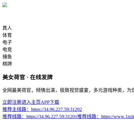
真人
体育
电子
电竞
捕鱼
棋牌
美女荷官 · 在线发牌
全网最美荷官，倾情出演，极致视觉盛宴，多元游戏种类，为
立即注册
进入主页
APP下载
推荐主线路：
https://34.96.227.59:31202
推荐线路：
https://34.96.227.59:31201
推荐线路：
https://www.1nz