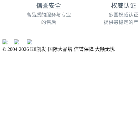
© 2004-
2026
K8凯发-国际大品牌 信誉保障 大额无忧