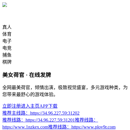
真人
体育
电子
电竞
捕鱼
棋牌
美女荷官 · 在线发牌
全网最美荷官，倾情出演，极致视觉盛宴，多元游戏种类，为
您带来最舒心的游戏体验。
立即注册
进入主页
APP下载
推荐主线路：
https://34.96.227.59:31202
推荐线路：
https://34.96.227.59:31201
推荐线路：
https://www.1nzkex.com
推荐线路：
https://www.plov9r.com