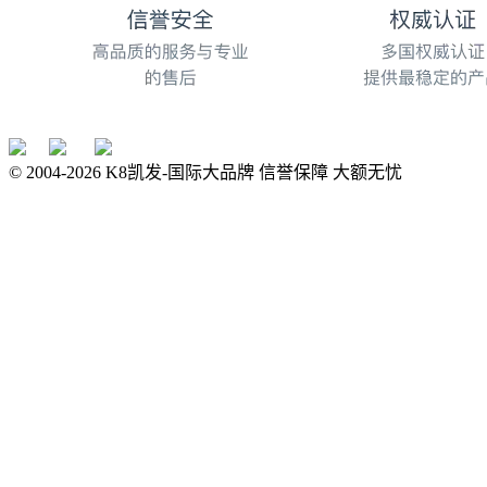
© 2004-
2026
K8凯发-国际大品牌 信誉保障 大额无忧