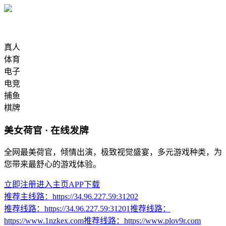
真人
体育
电子
电竞
捕鱼
棋牌
美女荷官 · 在线发牌
全网最美荷官，倾情出演，极致视觉盛宴，多元游戏种类，为
您带来最舒心的游戏体验。
立即注册
进入主页
APP下载
推荐主线路：
https://34.96.227.59:31202
推荐线路：
https://34.96.227.59:31201
推荐线路：
https://www.1nzkex.com
推荐线路：
https://www.plov9r.com